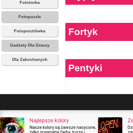
Fototorba
Fotopuzzle
Fortyk
Fotopocztówka
Gadżety Dla Graczy
Dla Zakochanych
Pentyki
Najlepsze kolory
Z
Nasze kolory są zawsze nasycone,
Dz
tylko oryginalne farby, tusze i
za