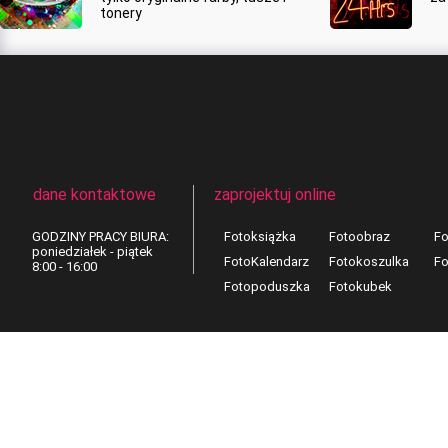
tonery
dane kontaktowe
zaprojektuj online
GODZINY PRACY BIURA:
Fotoksiążka
Fotoobraz
Fo
poniedziałek - piątek
FotoKalendarz
Fotokoszulka
Fo
8:00 - 16:00
Fotopoduszka
Fotokubek